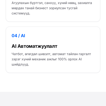
Агуулахын бүртгэл, санхүү, хүний нөөц, захиалга
мөрдөх танай бизнест зориулсан тусгай
системүүд.
04 / AI
AI Автоматжуулалт
Чатбот, өгөгдөл шивэлт, автомат тайлан гаргалт
зэрэг хүний механик ажлыг 100% орлох AI
шийдлүүд.