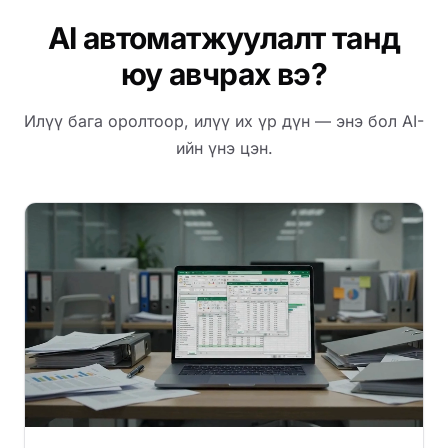
AI автоматжуулалт танд
юу авчрах вэ?
Илүү бага оролтоор, илүү их үр дүн — энэ бол AI-
ийн үнэ цэн.