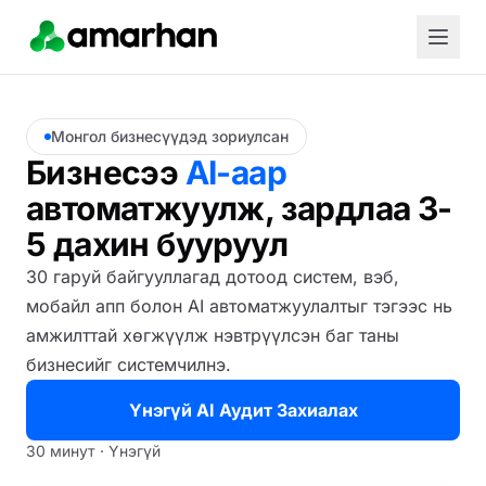
Монгол бизнесүүдэд зориулсан
Бизнесээ
AI-аар
автоматжуулж, зардлаа 3-
5 дахин бууруул
30 гаруй байгууллагад дотоод систем, вэб,
мобайл апп болон AI автоматжуулалтыг тэгээс нь
амжилттай хөгжүүлж нэвтрүүлсэн баг таны
бизнесийг системчилнэ.
Үнэгүй AI Аудит Захиалах
30 минут · Үнэгүй