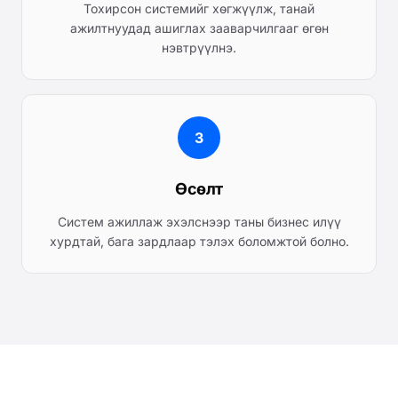
Тохирсон системийг хөгжүүлж, танай
ажилтнуудад ашиглах зааварчилгааг өгөн
нэвтрүүлнэ.
3
Өсөлт
Систем ажиллаж эхэлснээр таны бизнес илүү
хурдтай, бага зардлаар тэлэх боломжтой болно.