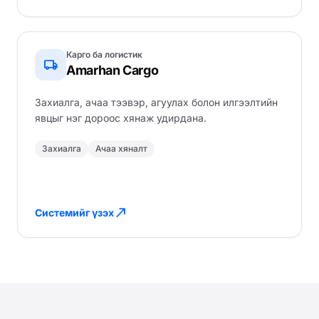
Карго ба логистик
local_shipping
Amarhan Cargo
Захиалга, ачаа тээвэр, агуулах болон илгээлтийн
явцыг нэг дороос хянаж удирдана.
Захиалга
Ачаа хяналт
north_east
Системийг үзэх