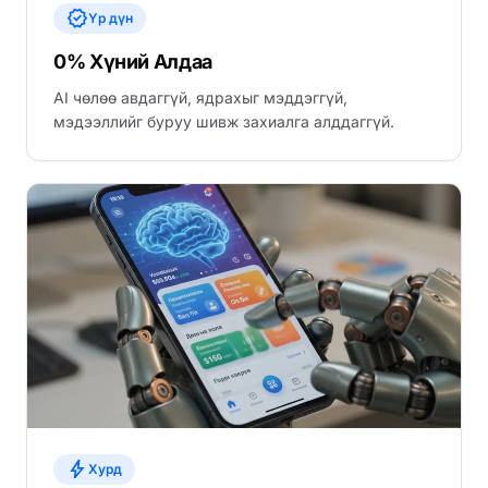
verified
Үр дүн
0% Хүний Алдаа
AI чөлөө авдаггүй, ядрахыг мэддэггүй,
мэдээллийг буруу шивж захиалга алддаггүй.
bolt
Хурд