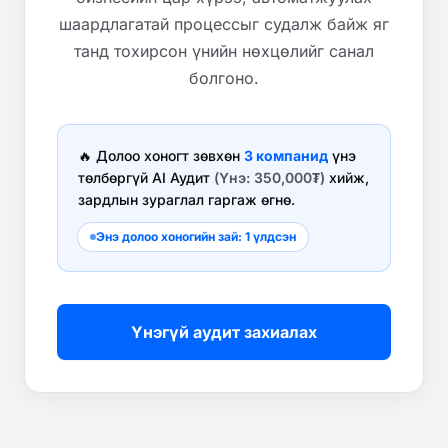
шаардлагатай процессыг судалж байж яг
танд тохирсон үнийн нөхцөлийг санал
болгоно.
🔥 Долоо хоногт зөвхөн
3 компанид
үнэ
төлбөргүй AI Аудит
(Үнэ: 350,000₮)
хийж,
зардлын зураглал гаргаж өгнө.
Энэ долоо хоногийн зай: 1 үлдсэн
Үнэгүй аудит захиалах