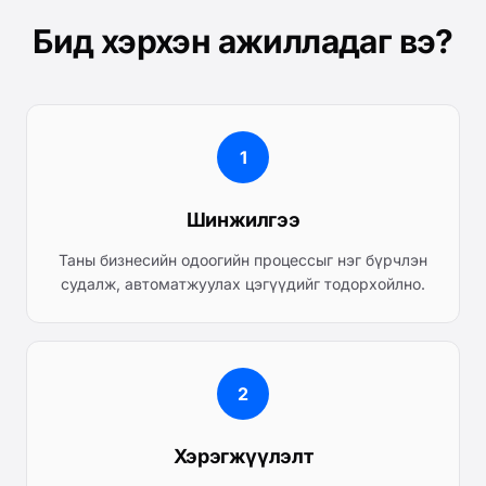
Бид хэрхэн ажилладаг вэ?
1
Шинжилгээ
Таны бизнесийн одоогийн процессыг нэг бүрчлэн
судалж, автоматжуулах цэгүүдийг тодорхойлно.
2
Хэрэгжүүлэлт