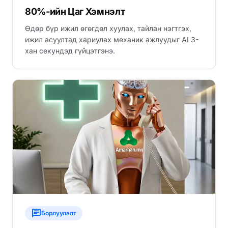
80%-ийн Цаг Хэмнэлт
Өдөр бүр ижил өгөгдөл хуулах, тайлан нэгтгэх,
ижил асуултад хариулах механик ажлуудыг AI 3-
хан секундэд гүйцэтгэнэ.
chat
Борлуулалт