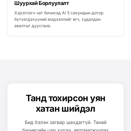
Шуурхай Борлуулалт
Хэрэглэгч чат бичихэд AI 5 секундын дотор
бүтээгдэхүүний мэдээллийг өгч, худалдан
авалтыг дуусгана.
Танд тохирсон уян
хатан шийдэл
Бид бэлэн загвар шахдаггүй. Танай
бизнесийн цар хүрээ, автоматжуулах