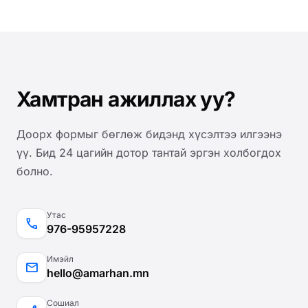
дамжиж, зөвхөн танай байгууллагын эрх бүхий
хүмүүс нэвтрэх боломжтойгоор тохируулагддаг.
Хамтран ажиллах уу?
Доорх формыг бөглөж бидэнд хүсэлтээ илгээнэ
үү. Бид 24 цагийн дотор тантай эргэн холбогдох
болно.
Утас
call
976-95957228
Имэйл
mail
hello@amarhan.mn
Сошиал