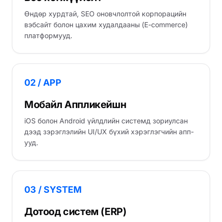
Өндөр хурдтай, SEO оновчлолтой корпорацийн
вэбсайт болон цахим худалдааны (E-commerce)
платформууд.
02 / APP
Мобайл Аппликейшн
iOS болон Android үйлдлийн системд зориулсан
дээд зэрэглэлийн UI/UX бүхий хэрэглэгчийн апп-
ууд.
03 / SYSTEM
Дотоод систем (ERP)