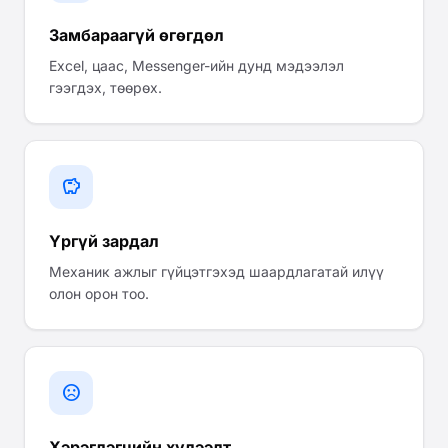
Замбараагүй өгөгдөл
Excel, цаас, Messenger-ийн дунд мэдээлэл
гээгдэх, төөрөх.
savings
Үргүй зардал
Механик ажлыг гүйцэтгэхэд шаардлагатай илүү
олон орон тоо.
sentiment_dissatisfied
Хэрэглэгчийн хүлээлт