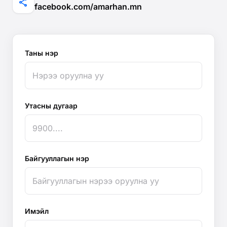
share
facebook.com/amarhan.mn
Таны нэр
Утасны дугаар
Байгууллагын нэр
Имэйл