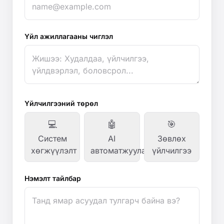
Үйл ажиллагааны чиглэл
Үйлчилгээний төрөл
💻
🤖
🎯
Систем
AI
Зөвлөх
хөгжүүлэлт
автоматжуулалт
үйлчилгээ
Нэмэлт тайлбар