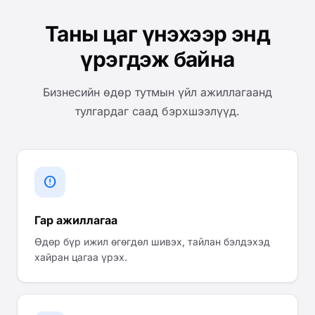
Таны цаг үнэхээр энд
үрэгдэж байна
Бизнесийн өдөр тутмын үйл ажиллагаанд
тулгардаг саад бэрхшээлүүд.
error
Гар ажиллагаа
Өдөр бүр ижил өгөгдөл шивэх, тайлан бэлдэхэд
хайран цагаа үрэх.