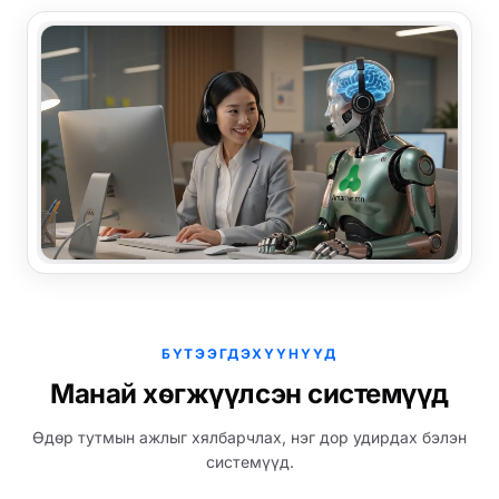
БҮТЭЭГДЭХҮҮНҮҮД
Манай хөгжүүлсэн системүүд
Өдөр тутмын ажлыг хялбарчлах, нэг дор удирдах бэлэн
системүүд.