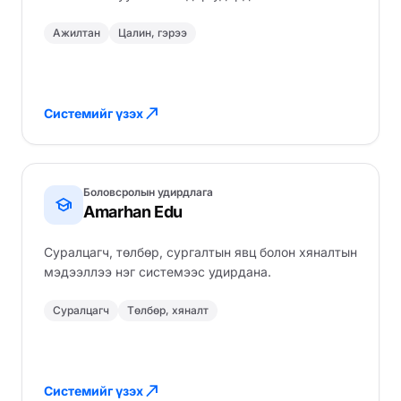
Ажилтан
Цалин, гэрээ
north_east
Системийг үзэх
Боловсролын удирдлага
school
Amarhan Edu
Суралцагч, төлбөр, сургалтын явц болон хяналтын
мэдээллээ нэг системээс удирдана.
Суралцагч
Төлбөр, хяналт
north_east
Системийг үзэх