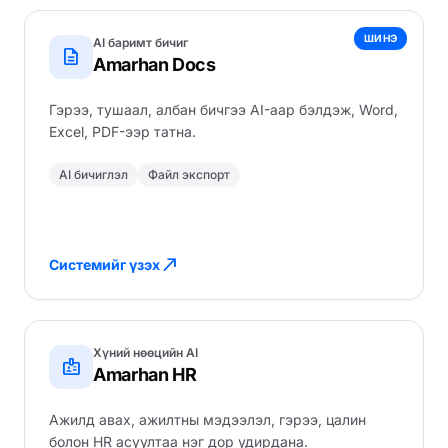
ШИНЭ
AI баримт бичиг
description
Amarhan Docs
Гэрээ, тушаал, албан бичгээ AI-аар бэлдэж, Word,
Excel, PDF-ээр татна.
AI бичиглэл
Файл экспорт
north_east
Системийг үзэх
Хүний нөөцийн AI
badge
Amarhan HR
Ажилд авах, ажилтны мэдээлэл, гэрээ, цалин
болон HR асуултаа нэг дор удирдана.