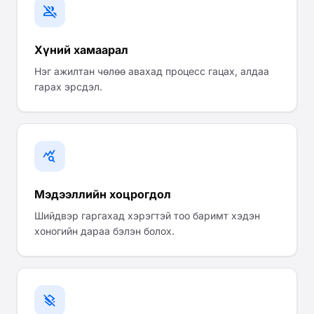
group_off
Хүний хамаарал
Нэг ажилтан чөлөө авахад процесс гацах, алдаа
гарах эрсдэл.
query_stats
Мэдээллийн хоцрогдол
Шийдвэр гаргахад хэрэгтэй тоо баримт хэдэн
хоногийн дараа бэлэн болох.
layers_clear